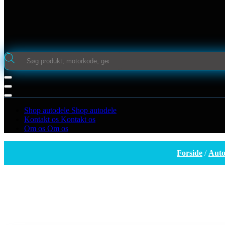
Products
search
Shop autodele
Shop autodele
Kontakt os
Kontakt os
Om os
Om os
Forside
/
Auto