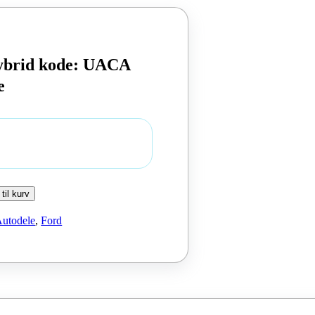
ybrid kode: UACA
e
 til kurv
utodele
,
Ford