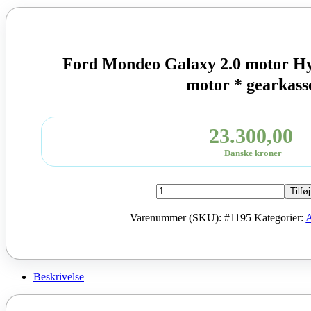
Ford Mondeo Galaxy 2.0 motor H
motor * gearkass
23.300,00
Danske kroner
Ford
Tilføj
Mondeo
Galaxy
Varenummer (SKU):
#1195
Kategorier:
A
2.0
motor
Hybrid
kode:
UACA
Beskrivelse
motor
*