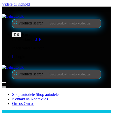
Videre til indhold
Kontakt os
Products search
Kurv
0
Indkøbskurv
LUK
Ingen varer i kurven.
Login
Products search
Shop autodele
Shop autodele
Kontakt os
Kontakt os
Om os
Om os