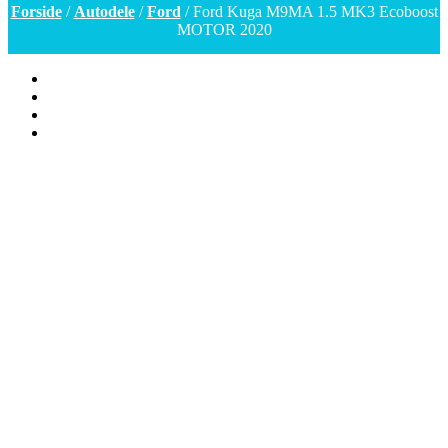
Forside
/
Autodele
/
Ford
/ Ford Kuga M9MA 1.5 MK3 Ecoboost
MOTOR 2020