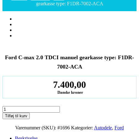
gearkasse type: F1DR-7002-ACA
Ford C-max 2.0 TDCI manuel gearkasse type: F1DR-
7002-ACA
7.400,00
Danske kroner
Ford
C-
Tilføj til kurv
max
2.0
Varenummer (SKU):
#1696
Kategorier:
Autodele
,
Ford
TDCI
manuel
Beskrivelse