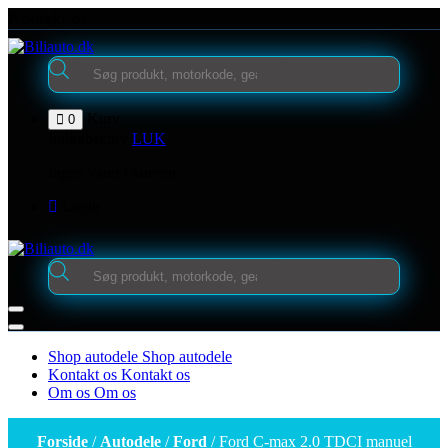
Videre
Kontakt os
til
indhold
Products
search
Kurv
0
Indkøbskurv
LUK
Ingen varer i kurven.
Login
Products
search
Shop autodele
Shop autodele
Kontakt os
Kontakt os
Om os
Om os
Forside
/
Autodele
/
Ford
/ Ford C-max 2.0 TDCI manuel