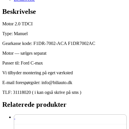
gearkasse
type:
Beskrivelse
F1DR-
7002-
ACA
Motor 2.0 TDCI
antal
Type: Manuel
Gearkasse kode: F1DR-7002-ACA F1DR7002AC
Motor — sælges separat
Passer til: Ford C-max
Vi tilbyder montering på eget værksted
E-mail forespørgsler: info@biliauto.dk
TLF: 31118020 ( i kan også skrive på sms )
Relaterede produkter