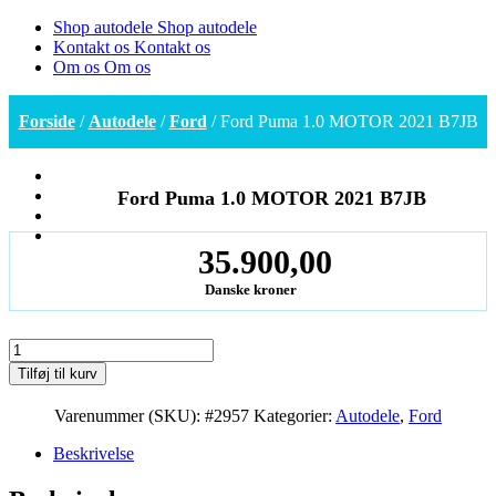
Shop autodele
Shop autodele
Kontakt os
Kontakt os
Om os
Om os
Forside
/
Autodele
/
Ford
/ Ford Puma 1.0 MOTOR 2021 B7JB
Ford Puma 1.0 MOTOR 2021 B7JB
35.900,00
Danske kroner
Ford
Puma
Tilføj til kurv
1.0
MOTOR
Varenummer (SKU):
#2957
Kategorier:
Autodele
,
Ford
2021
B7JB
Beskrivelse
antal