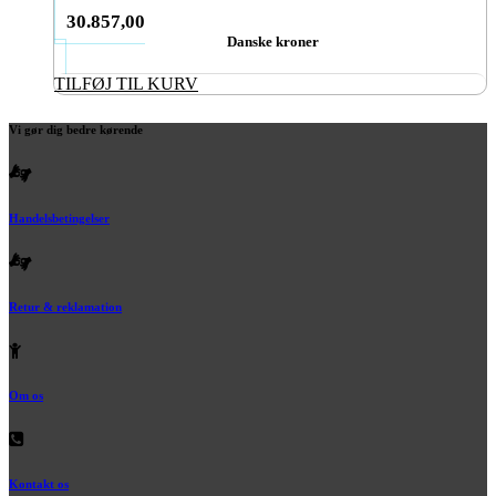
30.857,00
Danske kroner
TILFØJ TIL KURV
Vi gør dig bedre kørende
Handelsbetingelser
Retur & reklamation
Om os
Kontakt os