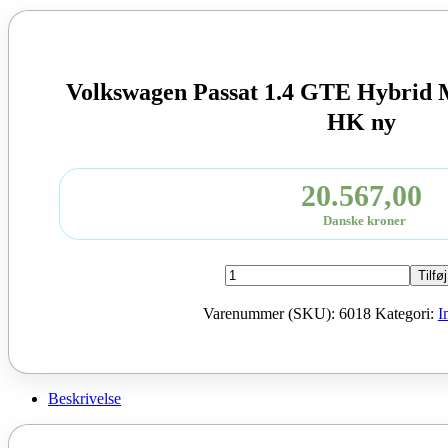
Volkswagen Passat 1.4 GTE Hybrid
HK ny
20.567,00
Danske kroner
Volkswagen
Tilføj
Passat
1.4
Varenummer (SKU):
6018
Kategori:
I
GTE
Hybrid
Moter
CUK
2016
Beskrivelse
218
HK