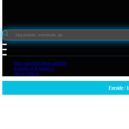
Products
search
Shop autodele
Shop autodele
Kontakt os
Kontakt os
Om os
Om os
Forside
/
I