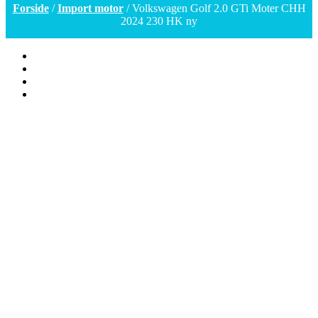
Forside
/
Import motor
/ Volkswagen Golf 2.0 GTi Moter CHH
2024 230 HK ny