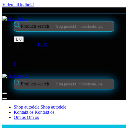
Videre til indhold
Kontakt os
Products search
Kurv
0
Indkøbskurv
LUK
Ingen varer i kurven.
Login
Products search
Shop autodele
Shop autodele
Kontakt os
Kontakt os
Om os
Om os