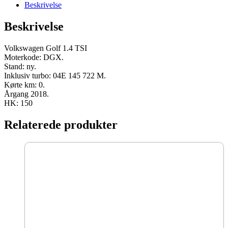
DGX
Beskrivelse
2018
150
Beskrivelse
HK
ny
antal
Volkswagen Golf 1.4 TSI
Moterkode: DGX.
Stand: ny.
Inklusiv turbo: 04E 145 722 M.
Kørte km: 0.
Årgang 2018.
HK: 150
Relaterede produkter