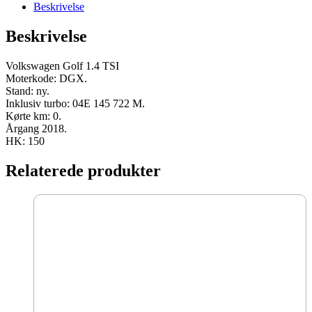
DGX
Beskrivelse
2018
150
Beskrivelse
HK
ny
antal
Volkswagen Golf 1.4 TSI
Moterkode: DGX.
Stand: ny.
Inklusiv turbo: 04E 145 722 M.
Kørte km: 0.
Årgang 2018.
HK: 150
Relaterede produkter