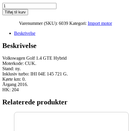
Volkswagen
Golf
Tilføj til kurv
1.4
GTE
Varenummer (SKU):
6039
Kategori:
Import motor
Hybrid
Moter
Beskrivelse
CUK
2016
Beskrivelse
204
HK
ny
Volkswagen Golf 1.4 GTE Hybrid
antal
Moterkode: CUK.
Stand: ny.
Inklusiv turbo: IHI 04E 145 721 G.
Kørte km: 0.
Årgang 2016.
HK: 204
Relaterede produkter