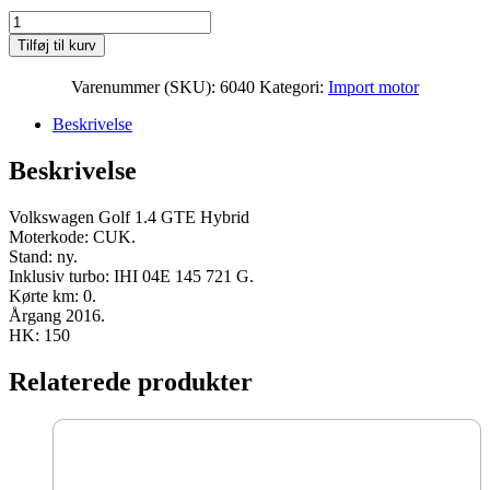
Volkswagen
Golf
Tilføj til kurv
1.4
GTE
Varenummer (SKU):
6040
Kategori:
Import motor
Hybrid
Moter
Beskrivelse
CUK
2016
Beskrivelse
150
HK
ny
Volkswagen Golf 1.4 GTE Hybrid
antal
Moterkode: CUK.
Stand: ny.
Inklusiv turbo: IHI 04E 145 721 G.
Kørte km: 0.
Årgang 2016.
HK: 150
Relaterede produkter