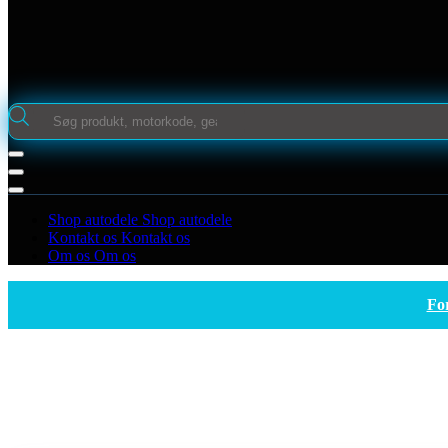
Products
search
Shop autodele
Shop autodele
Kontakt os
Kontakt os
Om os
Om os
Fo