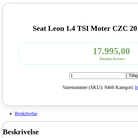
Seat Leon 1.4 TSI Moter CZC 20
17.995,00
Danske kroner
Seat
Tilføj
Leon
1.4
Varenummer (SKU):
9466
Kategori:
I
TSI
Moter
CZC
2018
125
Beskrivelse
HK
brugt
antal
Beskrivelse