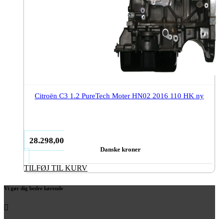
Citroën C3 1.2 PureTech Moter HN02 2016 110 HK ny
28.298,00
Danske kroner
TILFØJ TIL KURV
Vi gør dig bedre kørende