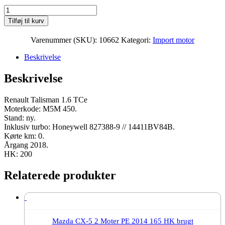
Renault
Talisman
Tilføj til kurv
1.6
TCe
Varenummer (SKU):
10662
Kategori:
Import motor
Moter
M5M
Beskrivelse
450
2018
Beskrivelse
200
HK
ny
Renault Talisman 1.6 TCe
antal
Moterkode: M5M 450.
Stand: ny.
Inklusiv turbo: Honeywell 827388-9 // 14411BV84B.
Kørte km: 0.
Årgang 2018.
HK: 200
Relaterede produkter
Mazda CX-5 2 Moter PE 2014 165 HK brugt