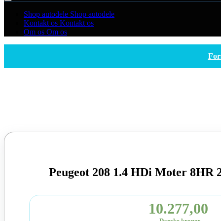
Shop autodele
Shop autodele
Kontakt os
Kontakt os
Om os
Om os
For
Peugeot 208 1.4 HDi Moter 8HR 
10.277,00
Danske kroner