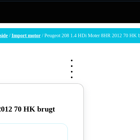
side
/
Import motor
/ Peugeot 208 1.4 HDi Moter 8HR 2012 70 HK b
2012 70 HK brugt