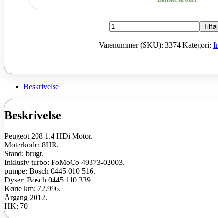
Peugeot
Tilføj
208
1.4
Varenummer (SKU):
3374
Kategori:
I
HDi
Moter
8HR
2012
70
Beskrivelse
HK
brugt
antal
Beskrivelse
Peugeot 208 1.4 HDi Motor.
Moterkode: 8HR.
Stand: brugt.
Inklusiv turbo: FoMoCo 49373-02003.
pumpe: Bosch 0445 010 516.
Dyser: Bosch 0445 110 339.
Kørte km: 72.996.
Årgang 2012.
HK: 70