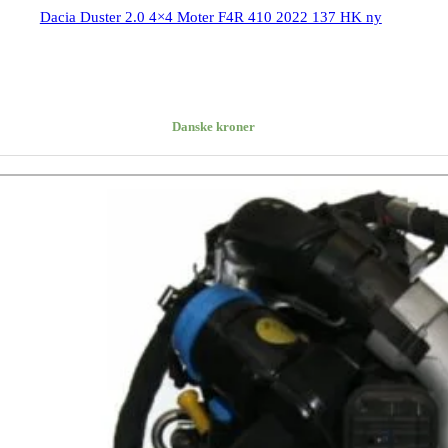
Dacia Duster 2.0 4×4 Moter F4R 410 2022 137 HK ny
Danske kroner