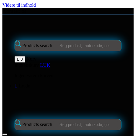
Videre til indhold
Kontakt os
Products search
Kurv
0
Indkøbskurv
LUK
Ingen varer i kurven.
Login
Products search