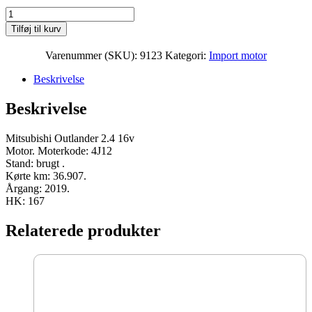
Mitsubishi
Outlander
Tilføj til kurv
2.4
16v
Varenummer (SKU):
9123
Kategori:
Import motor
Moter
4J12
Beskrivelse
2019
167
Beskrivelse
HK
brugt
antal
Mitsubishi Outlander 2.4 16v
Motor. Moterkode: 4J12
Stand: brugt .
Kørte km: 36.907.
Årgang: 2019.
HK: 167
Relaterede produkter