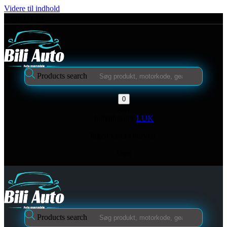
Videre til indhold
Kontakt os
Products search
0
Kurv
Indkøbskurv
LUK
Ingen varer i kurven.
Login
Products search