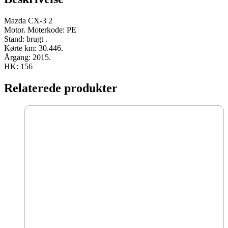
HK
brugt
antal
Mazda CX-3 2
Motor. Moterkode: PE
Stand: brugt .
Kørte km: 30.446.
Årgang: 2015.
HK: 156
Relaterede produkter