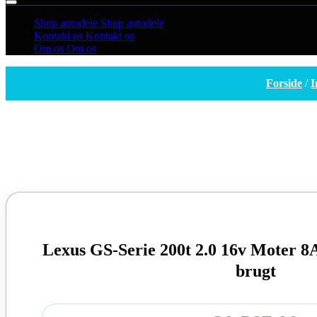
Shop autodele
Shop autodele
Kontakt os
Kontakt os
Om os
Om os
Forside
/
I
Lexus GS-Serie 200t 2.0 16v Moter 
brugt