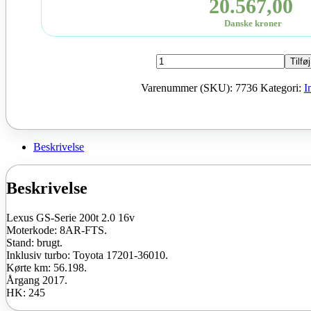
20.567,00
Danske kroner
Lexus
Tilføj
GS-
Serie
Varenummer (SKU):
7736
Kategori:
I
200t
2.0
16v
Moter
8AR-
Beskrivelse
FTS
2017
245
Beskrivelse
HK
brugt
Lexus GS-Serie 200t 2.0 16v
antal
Moterkode: 8AR-FTS.
Stand: brugt.
Inklusiv turbo: Toyota 17201-36010.
Kørte km: 56.198.
Årgang 2017.
HK: 245