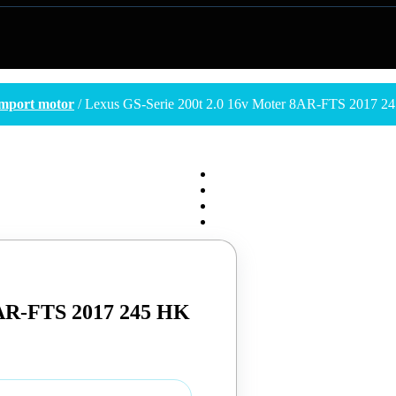
mport motor
/ Lexus GS-Serie 200t 2.0 16v Moter 8AR-FTS 2017 2
8AR-FTS 2017 245 HK