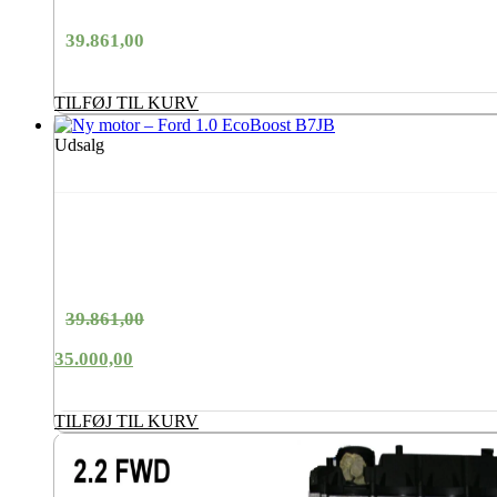
39.861,00
TILFØJ TIL KURV
Udsalg
39.861,00
Den
35.000,00
oprindelige
Den
pris
aktuelle
TILFØJ TIL KURV
var:
pris
39.861,00Danske
er:
kroner.
35.000,00Danske