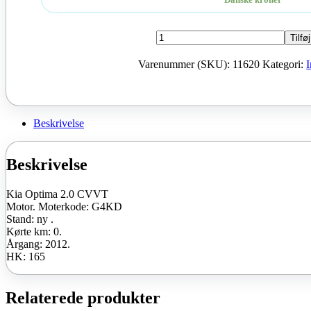
Kia
Tilføj
Optima
2.0
Varenummer (SKU):
11620
Kategori:
CVVT
Moter
G4KD
2012
165
Beskrivelse
HK
ny
antal
Beskrivelse
Kia Optima 2.0 CVVT
Motor. Moterkode: G4KD
Stand: ny .
Kørte km: 0.
Årgang: 2012.
HK: 165
Relaterede produkter