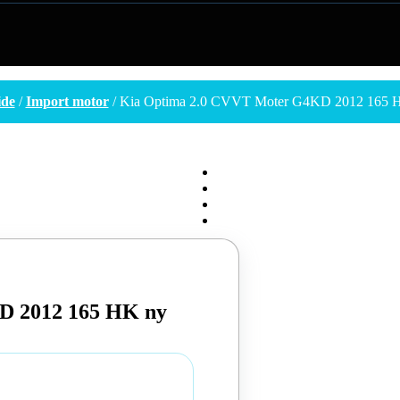
ide
/
Import motor
/ Kia Optima 2.0 CVVT Moter G4KD 2012 165 
D 2012 165 HK ny