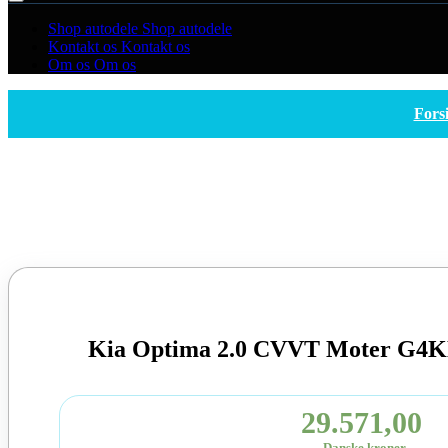
Shop autodele
Shop autodele
Kontakt os
Kontakt os
Om os
Om os
Fors
Kia Optima 2.0 CVVT Moter G4K
29.571,00
Danske kroner