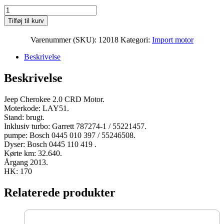
Jeep
Cherokee
Tilføj til kurv
2.0
CRD
Varenummer (SKU):
12018
Kategori:
Import motor
Moter
LAY51
Beskrivelse
2013
170
Beskrivelse
HK
brugt
antal
Jeep Cherokee 2.0 CRD Motor.
Moterkode: LAY51.
Stand: brugt.
Inklusiv turbo: Garrett 787274-1 / 55221457.
pumpe: Bosch 0445 010 397 / 55246508.
Dyser: Bosch 0445 110 419 .
Kørte km: 32.640.
Årgang 2013.
HK: 170
Relaterede produkter