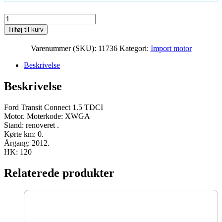
Ford
Transit
Tilføj til kurv
Connect
1.5
Varenummer (SKU):
11736
Kategori:
Import motor
TDCI
Moter
Beskrivelse
XWGA
2012
Beskrivelse
120
HK
renoveret
Ford Transit Connect 1.5 TDCI
antal
Motor. Moterkode: XWGA
Stand: renoveret .
Kørte km: 0.
Årgang: 2012.
HK: 120
Relaterede produkter