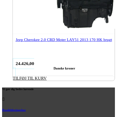
Jeep Cherokee 2.0 CRD Moter LAY51 2013 170 HK brugt
24.426,00
Danske kroner
TILFØJ TIL KURV
Vi gør dig bedre kørende
Handelsbetingelser