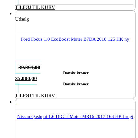
TILFØJ TIL KURV
Udsalg
Ford Focus 1.0 EcoBoost Moter B7DA 2018 125 HK ny
39.861,00
Danske kroner
Den
35.000,00
oprindelige
Danske kroner
Den
pris
aktuelle
TILFØJ TIL KURV
var:
pris
39.861,00Danske
er:
kroner.
35.000,00Danske
Nissan Qashqai 1.6 DIG-T Moter MR16 2017 163 HK brugt
kroner.