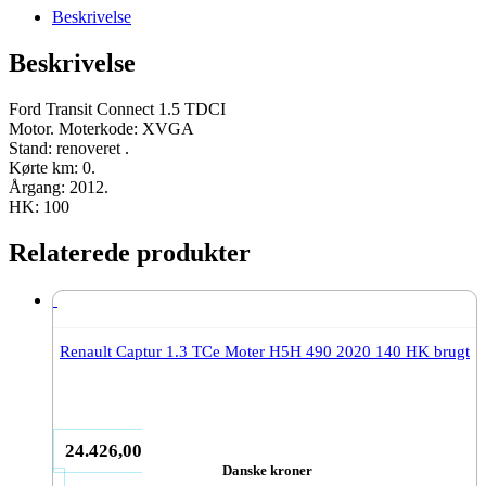
Moter
Beskrivelse
XVGA
2012
Beskrivelse
100
HK
renoveret
Ford Transit Connect 1.5 TDCI
antal
Motor. Moterkode: XVGA
Stand: renoveret .
Kørte km: 0.
Årgang: 2012.
HK: 100
Relaterede produkter
Renault Captur 1.3 TCe Moter H5H 490 2020 140 HK brugt
24.426,00
Danske kroner