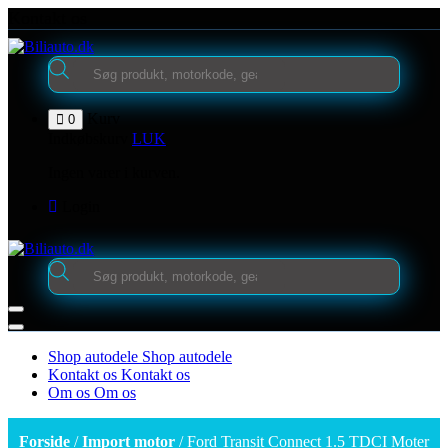
Videre
Kontakt os
til
indhold
Products
search
Kurv
0
Indkøbskurv
LUK
Ingen varer i kurven.
Login
Products
search
Shop autodele
Shop autodele
Kontakt os
Kontakt os
Om os
Om os
Forside
/
Import motor
/ Ford Transit Connect 1.5 TDCI Moter