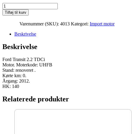
Ford
Transit
Tilføj til kurv
2.2
TDCi
Varenummer (SKU):
4013
Kategori:
Import motor
Moter
UHFB
Beskrivelse
2012
140
Beskrivelse
HK
renoveret
antal
Ford Transit 2.2 TDCi
Motor. Moterkode: UHFB
Stand: renoveret .
Kørte km: 0.
Årgang: 2012.
HK: 140
Relaterede produkter