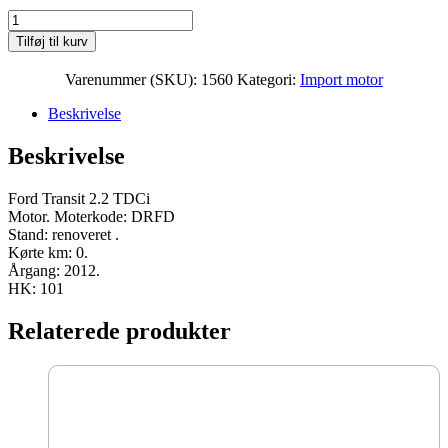
Ford
Transit
Tilføj til kurv
2.2
TDCi
Varenummer (SKU):
1560
Kategori:
Import motor
Moter
DRFD
Beskrivelse
2012
101
Beskrivelse
HK
renoveret
antal
Ford Transit 2.2 TDCi
Motor. Moterkode: DRFD
Stand: renoveret .
Kørte km: 0.
Årgang: 2012.
HK: 101
Relaterede produkter