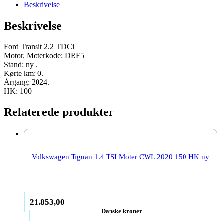
DRF5
Beskrivelse
2024
100
Beskrivelse
HK
ny
antal
Ford Transit 2.2 TDCi
Motor. Moterkode: DRF5
Stand: ny .
Kørte km: 0.
Årgang: 2024.
HK: 100
Relaterede produkter
Volkswagen Tiguan 1.4 TSI Moter CWL 2020 150 HK ny
21.853,00
Danske kroner