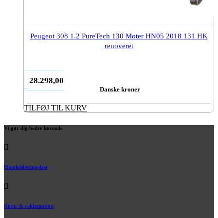
Peugeot 308 1.2 PureTech 130 Moter HN05 2018 131 HK
renoveret
28.298,00
Danske kroner
TILFØJ TIL KURV
Vi gør dig bedre kørende
Handelsbetingelser
Retur & reklamation