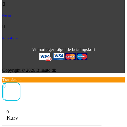
Om os
Kontakt os
Vi modtager følgende betalingskort
Copyright © 2026 Biliauto.dk
Translate »
0
0
Kurv