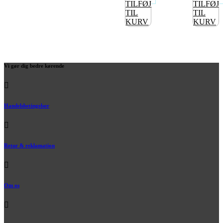
TILFØJ
TILFØJ
TIL
TIL
KURV
KURV
Vi gør dig bedre kørende
Handelsbetingelser
Retur & reklamation
Om os