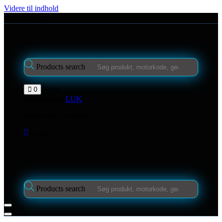
Videre til indhold
Kontakt os
Products search
Kurv
0
Indkøbskurv
LUK
Ingen varer i kurven.
Login
Products search