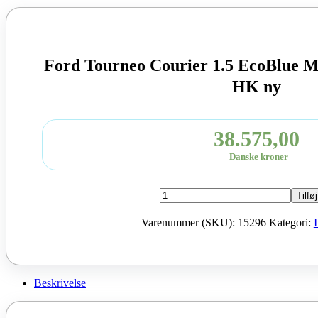
Ford Tourneo Courier 1.5 EcoBlue 
HK ny
38.575,00
Danske kroner
Ford
Tilføj
Tourneo
Courier
Varenummer (SKU):
15296
Kategori:
1.5
EcoBlue
Moter
XXCA
2024
Beskrivelse
100
HK