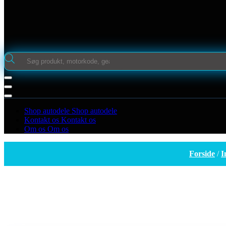
Products
search
Shop autodele
Shop autodele
Kontakt os
Kontakt os
Om os
Om os
Forside
/
I