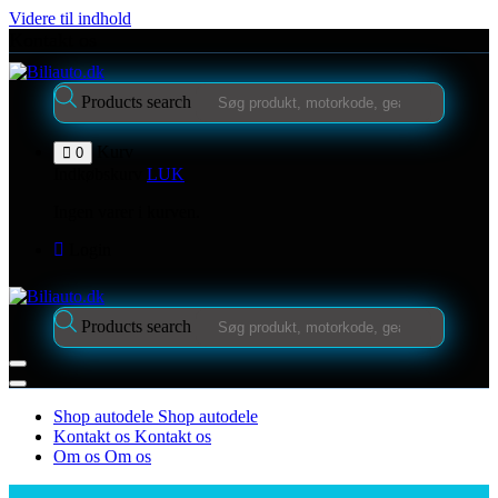
Videre til indhold
Kontakt os
Products search
Kurv
0
Indkøbskurv
LUK
Ingen varer i kurven.
Login
Products search
Shop autodele
Shop autodele
Kontakt os
Kontakt os
Om os
Om os