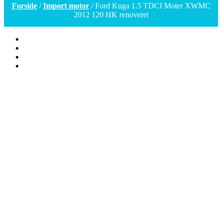
Forside
/
Import motor
/ Ford Kuga 1.5 TDCI Moter XWMC
2012 120 HK renoveret