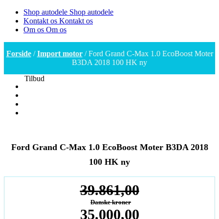
Shop autodele
Shop autodele
Kontakt os
Kontakt os
Om os
Om os
Forside
/
Import motor
/ Ford Grand C-Max 1.0 EcoBoost Moter
B3DA 2018 100 HK ny
Tilbud
Ford Grand C-Max 1.0 EcoBoost Moter B3DA 2018
100 HK ny
39.861,00
Danske kroner
Den
35.000,00