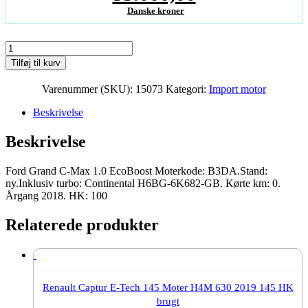
oprindelige
Danske kroner
Den
pris
aktuelle
Ford
var:
Grand
Tilføj til kurv
pris
C-
39.861,00Danske
Max
Varenummer (SKU):
15073
Kategori:
Import motor
er:
1.0
kroner.
EcoBoost
Beskrivelse
35.000,00Danske
Moter
B3DA
kroner.
Beskrivelse
2018
100
HK
Ford Grand C-Max 1.0 EcoBoost Moterkode: B3DA.Stand:
ny
ny.Inklusiv turbo: Continental H6BG-6K682-GB. Kørte km: 0.
antal
Årgang 2018. HK: 100
Relaterede produkter
Renault Captur E-Tech 145 Moter H4M 630 2019 145 HK
brugt