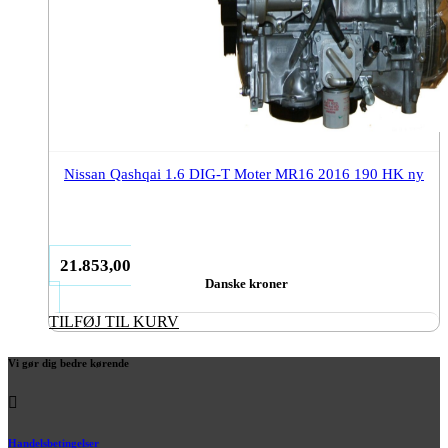
Nissan Qashqai 1.6 DIG-T Moter MR16 2016 190 HK ny
21.853,00
Danske kroner
TILFØJ TIL KURV
Vi gør dig bedre kørende
Handelsbetingelser