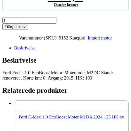
oprindelige
Danske kroner
Den
pris
aktuelle
Ford
var:
Focus
Tilføj til kurv
pris
1.0
26.998,00Danske
EcoBoost
Varenummer (SKU):
5152
Kategori:
Import motor
er:
Moter
kroner.
M2DC
Beskrivelse
23.399,00Danske
2015
100
kroner.
Beskrivelse
HK
renoveret
antal
Ford Focus 1.0 EcoBoost Motor. Moterkode: M2DC Stand:
renoveret . Kørte km: 0. Årgang: 2015. HK: 100
Relaterede produkter
Ford C-Max 1.0 EcoBoost Moter M1DA 2024 125 HK ny