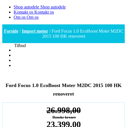
Shop autodele
Shop autodele
Kontakt os
Kontakt os
Om os
Om os
Forside
/
Import motor
/ Ford Focus 1.0 EcoBoost Moter M2DC
2015 100 HK renoveret
Tilbud
Ford Focus 1.0 EcoBoost Moter M2DC 2015 100 HK
renoveret
26.998,00
Danske kroner
Den
23.399,00