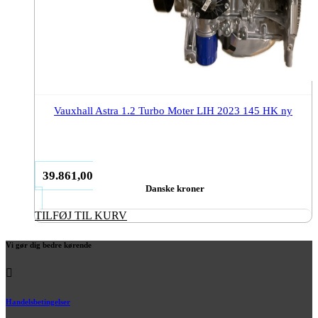
Vauxhall Astra 1.2 Turbo Moter LIH 2023 145 HK ny
39.861,00
Danske kroner
TILFØJ TIL KURV
Vi gør dig bedre kørende
Handelsbetingelser