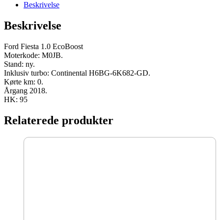
M0JB
Beskrivelse
2018
95
Beskrivelse
HK
ny
antal
Ford Fiesta 1.0 EcoBoost
Moterkode: M0JB.
Stand: ny.
Inklusiv turbo: Continental H6BG-6K682-GD.
Kørte km: 0.
Årgang 2018.
HK: 95
Relaterede produkter