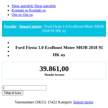
Shop autodele
Shop autodele
Kontakt os
Kontakt os
Om os
Om os
Forside
/
Import motor
/ Ford Fiesta 1.0 EcoBoost Moter M0JB
2018 95 HK ny
Ford Fiesta 1.0 EcoBoost Moter M0JB 2018 95
HK ny
39.861,00
Danske kroner
Ford
Fiesta
Tilføj til kurv
1.0
EcoBoost
Varenummer (SKU):
15422
Kategori:
Import motor
Moter