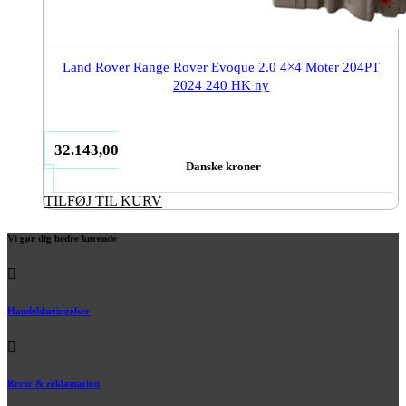
Land Rover Range Rover Evoque 2.0 4×4 Moter 204PT
2024 240 HK ny
32.143,00
Danske kroner
TILFØJ TIL KURV
Vi gør dig bedre kørende
Handelsbetingelser
Retur & reklamation