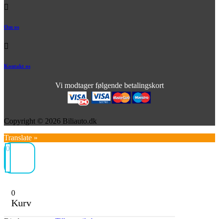
Om os
Kontakt os
Vi modtager følgende betalingskort
Copyright © 2026 Biliauto.dk
Translate »
0
0
Kurv