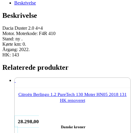
F4R
Beskrivelse
410
2022
Beskrivelse
143
HK
ny
Dacia Duster 2.0 4×4
antal
Motor. Moterkode: F4R 410
Stand: ny .
Kørte km: 0.
Årgang: 2022.
HK: 143
Relaterede produkter
Citroën Berlingo 1.2 PureTech 130 Moter HN05 2018 131
HK renoveret
28.298,00
Danske kroner