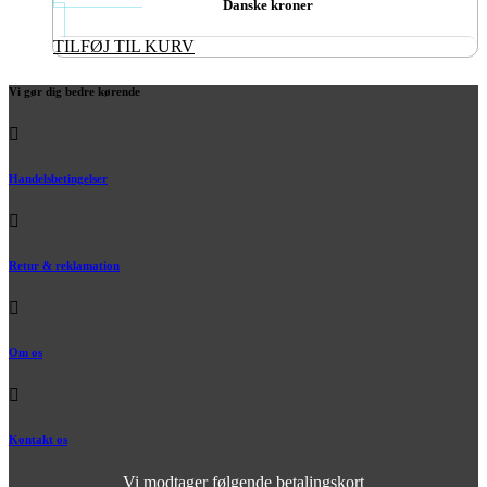
Danske kroner
TILFØJ TIL KURV
Vi gør dig bedre kørende
Handelsbetingelser
Retur & reklamation
Om os
Kontakt os
Vi modtager følgende betalingskort