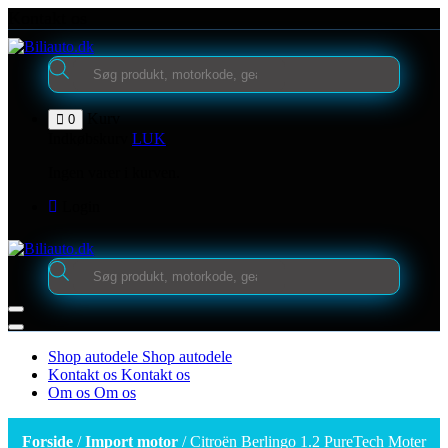
Videre
Kontakt os
til
indhold
Products
search
Kurv
0
Indkøbskurv
LUK
Ingen varer i kurven.
Login
Products
search
Shop autodele
Shop autodele
Kontakt os
Kontakt os
Om os
Om os
Forside
/
Import motor
/ Citroën Berlingo 1.2 PureTech Moter