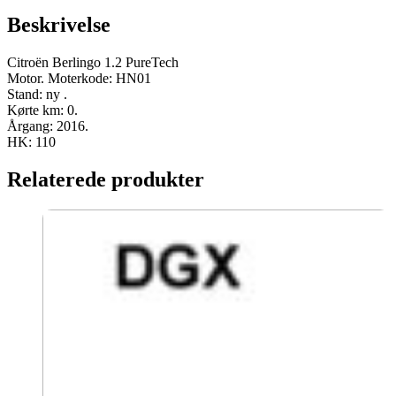
110
Beskrivelse
HK
ny
antal
Citroën Berlingo 1.2 PureTech
Motor. Moterkode: HN01
Stand: ny .
Kørte km: 0.
Årgang: 2016.
HK: 110
Relaterede produkter