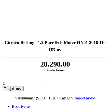
Citroën Berlingo 1.2 PureTech Moter HN01 2016 110
HK ny
28.298,00
Danske kroner
Citroën
Berlingo
Tilføj til kurv
1.2
PureTech
Varenummer (SKU):
15267
Kategori:
Import motor
Moter
HN01
Beskrivelse
2016