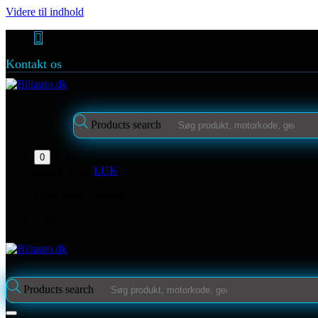
Videre til indhold
Kontakt os
Products search
Kurv
0
Indkøbskurv
LUK
Ingen varer i kurven.
Login
Products search