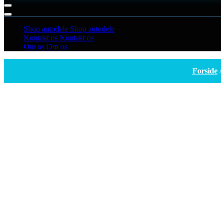
Shop autodele
Shop autodele
Kontakt os
Kontakt os
Om os
Om os
Forside