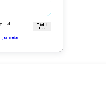
 antal
Tilføj til
kurv
Import motor