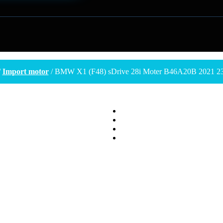
/
Import motor
/ BMW X1 (F48) sDrive 28i Moter B46A20B 2021 2