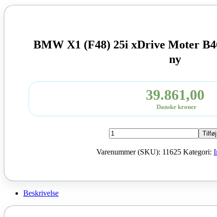
BMW X1 (F48) 25i xDrive Moter B
ny
39.861,00
Danske kroner
BMW
Tilføj
X1
(F48)
Varenummer (SKU):
11625
Kategori:
25i
xDrive
Moter
B46A20B
2021
Beskrivelse
231
HK