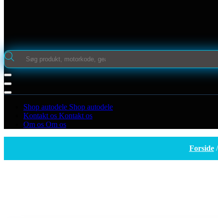
Products
search
Shop autodele
Shop autodele
Kontakt os
Kontakt os
Om os
Om os
Forside