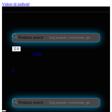
Videre til indhold
Kontakt os
Products search
Kurv
0
Indkøbskurv
LUK
Ingen varer i kurven.
Login
Products search