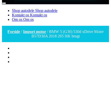
Shop autodele
Shop autodele
Kontakt os
Kontakt os
Om os
Om os
Forside
/
Import motor
/ BMW 5 (G30) 530d xDrive Moter
B57D30A 2018 265 HK brugt