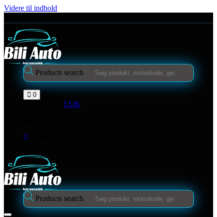
Videre til indhold
Kontakt os
Products search
Kurv
0
Indkøbskurv
LUK
Ingen varer i kurven.
Login
Products search