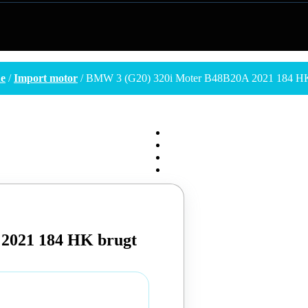
de
/
Import motor
/ BMW 3 (G20) 320i Moter B48B20A 2021 184 HK
2021 184 HK brugt