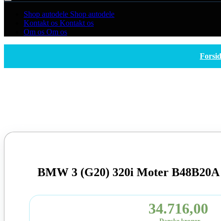
Shop autodele
Shop autodele
Kontakt os
Kontakt os
Om os
Om os
Forsi
BMW 3 (G20) 320i Moter B48B20A 
34.716,00
Danske kroner