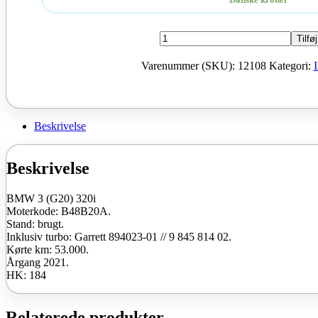
BMW
Tilføj
3
(G20)
Varenummer (SKU):
12108
Kategori:
320i
Moter
B48B20A
2021
184
Beskrivelse
HK
brugt
antal
Beskrivelse
BMW 3 (G20) 320i
Moterkode: B48B20A.
Stand: brugt.
Inklusiv turbo: Garrett 894023-01 // 9 845 814 02.
Kørte km: 53.000.
Årgang 2021.
HK: 184
Relaterede produkter