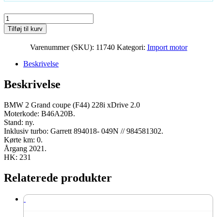
BMW
2
Tilføj til kurv
Grand
coupe
Varenummer (SKU):
11740
Kategori:
Import motor
(F44)
228i
Beskrivelse
xDrive
2.0
Beskrivelse
Moter
B46A20B
2021
BMW 2 Grand coupe (F44) 228i xDrive 2.0
231
Moterkode: B46A20B.
HK
Stand: ny.
ny
Inklusiv turbo: Garrett 894018- 049N // 984581302.
antal
Kørte km: 0.
Årgang 2021.
HK: 231
Relaterede produkter