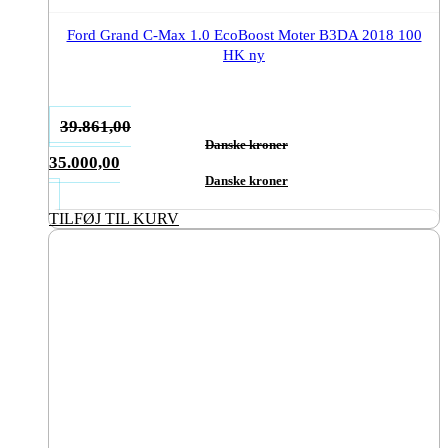
Ford Grand C-Max 1.0 EcoBoost Moter B3DA 2018 100
HK ny
39.861,00
Danske kroner
Den
35.000,00
oprindelige
Danske kroner
Den
pris
aktuelle
TILFØJ TIL KURV
var:
pris
39.861,00Danske
er:
kroner.
35.000,00Danske
kroner.