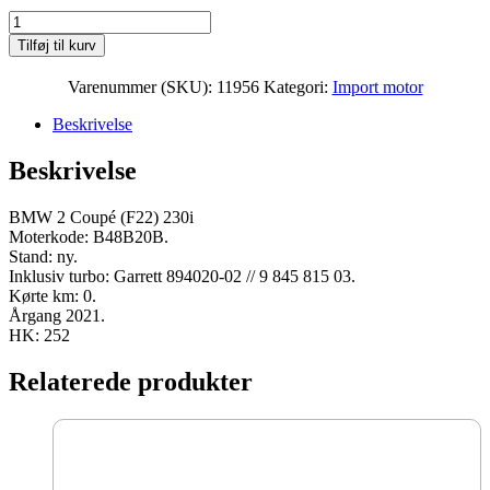
BMW
2
Tilføj til kurv
Coupé
(F22)
Varenummer (SKU):
11956
Kategori:
Import motor
230i
Moter
Beskrivelse
B48B20B
2021
Beskrivelse
252
HK
ny
BMW 2 Coupé (F22) 230i
antal
Moterkode: B48B20B.
Stand: ny.
Inklusiv turbo: Garrett 894020-02 // 9 845 815 03.
Kørte km: 0.
Årgang 2021.
HK: 252
Relaterede produkter