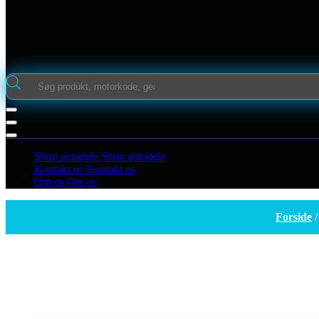
Products
search
Shop autodele
Shop autodele
Kontakt os
Kontakt os
Om os
Om os
Forside