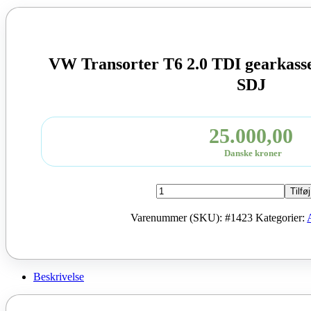
VW Transorter T6 2.0 TDI gearkass
SDJ
25.000,00
Danske kroner
VW
Tilføj
Transorter
T6
Varenummer (SKU):
#1423
Kategorier:
2.0
TDI
gearkasse
DSG
automat
Beskrivelse
kode
SDJ