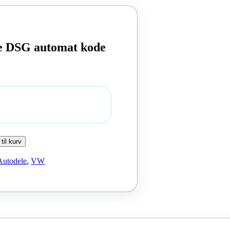
e DSG automat kode
 til kurv
Autodele
,
VW