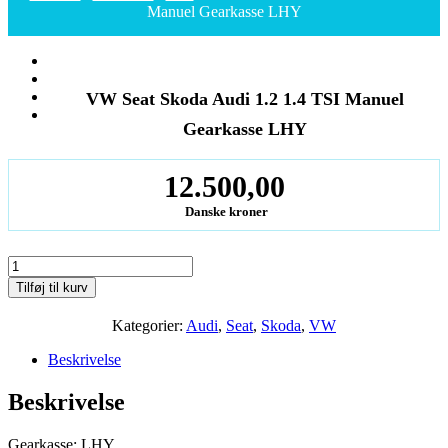
Manuel Gearkasse LHY
VW Seat Skoda Audi 1.2 1.4 TSI Manuel
Gearkasse LHY
12.500,00
Danske kroner
VW
Seat
Tilføj til kurv
Skoda
Audi
Kategorier:
Audi
,
Seat
,
Skoda
,
VW
1.2
1.4
Beskrivelse
TSI
Manuel
Beskrivelse
Gearkasse
LHY
antal
Gearkasse: LHY