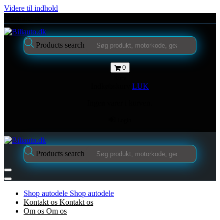
Videre til indhold
Kontakt os
Products search
0
Kurv
Indkøbskurv
LUK
Ingen varer i kurven.
Login
Products search
Shop autodele
Shop autodele
Kontakt os
Kontakt os
Om os
Om os