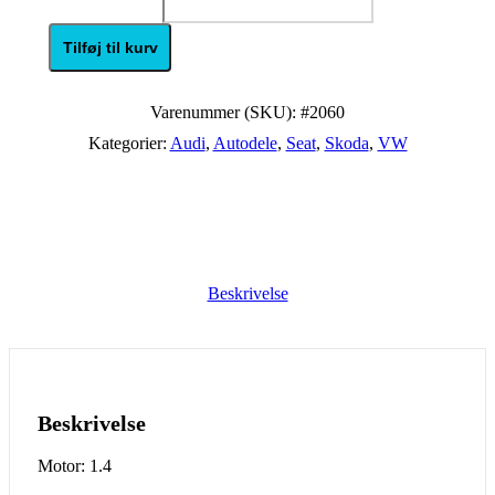
Tilføj til kurv
Varenummer (SKU):
#2060
Kategorier:
Audi
,
Autodele
,
Seat
,
Skoda
,
VW
Beskrivelse
Beskrivelse
Motor: 1.4