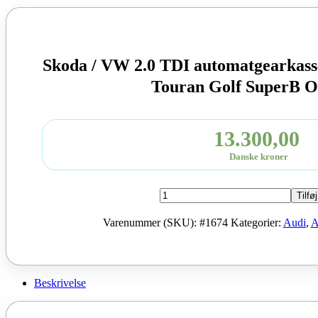
Skoda / VW 2.0 TDI automatgearkas
Touran Golf SuperB O
13.300,00
Danske kroner
Skoda
Tilføj
/
VW
Varenummer (SKU):
#1674
Kategorier:
Audi
,
A
2.0
TDI
automatgearkasse
type:
DSG
Beskrivelse
MFL
A3