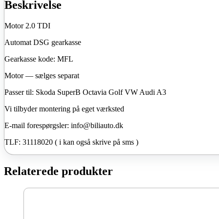
Touran
Beskrivelse
Golf
SuperB
Motor 2.0 TDI
Octavia
antal
Automat DSG gearkasse
Gearkasse kode: MFL
Motor — sælges separat
Passer til: Skoda SuperB Octavia Golf VW Audi A3
Vi tilbyder montering på eget værksted
E-mail forespørgsler: info@biliauto.dk
TLF: 31118020 ( i kan også skrive på sms )
Relaterede produkter