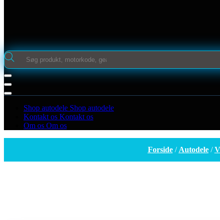
Products
search
S
h
o
p
a
u
t
o
d
e
l
e
S
h
o
p
a
u
t
o
d
e
l
e
K
o
n
t
a
k
t
o
s
K
o
n
t
a
k
t
o
s
O
m
o
s
O
m
o
s
Forside
/
Autodele
/