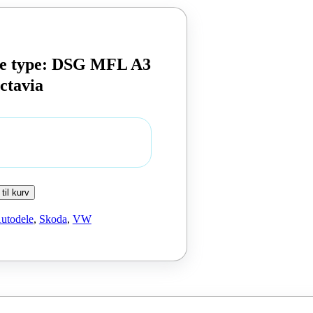
se type: DSG MFL A3
ctavia
 til kurv
utodele
,
Skoda
,
VW