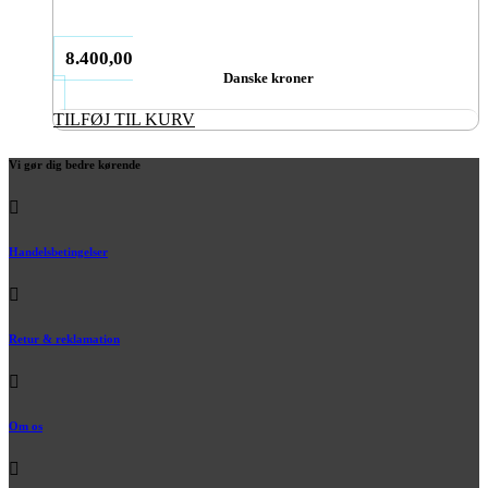
8.400,00
Danske kroner
TILFØJ TIL KURV
Vi gør dig bedre kørende
Handelsbetingelser
Retur & reklamation
Om os