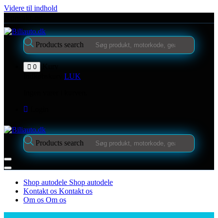
Videre til indhold
Kontakt os
Products search
Kurv
0
Indkøbskurv
LUK
Ingen varer i kurven.
Login
Products search
Shop autodele
Shop autodele
Kontakt os
Kontakt os
Om os
Om os