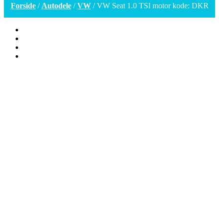
Forside
/
Autodele
/
VW
/ VW Seat 1.0 TSI motor kode: DKR