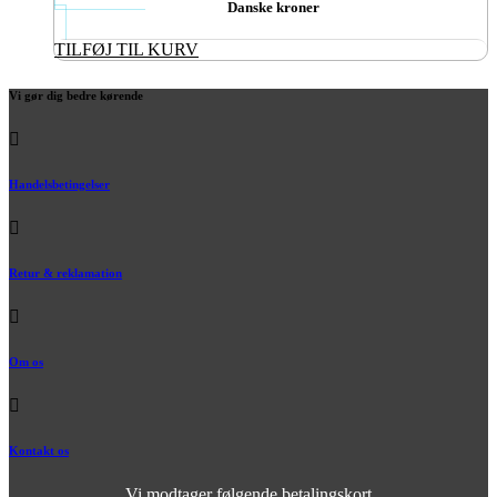
Danske kroner
TILFØJ TIL KURV
Vi gør dig bedre kørende
Handelsbetingelser
Retur & reklamation
Om os
Kontakt os
Vi modtager følgende betalingskort