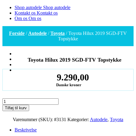
Shop autodele
Shop autodele
Kontakt os
Kontakt os
Om os
Om os
Forside
/
Autodele
/
Toyota
/ Toyota Hilux 2019 SGD-FTV
Topstykke
Toyota Hilux 2019 SGD-FTV Topstykke
9.290,00
Danske kroner
Toyota
Hilux
Tilføj til kurv
2019
SGD-
Varenummer (SKU):
#3131
Kategorier:
Autodele
,
Toyota
FTV
Topstykke
Beskrivelse
antal