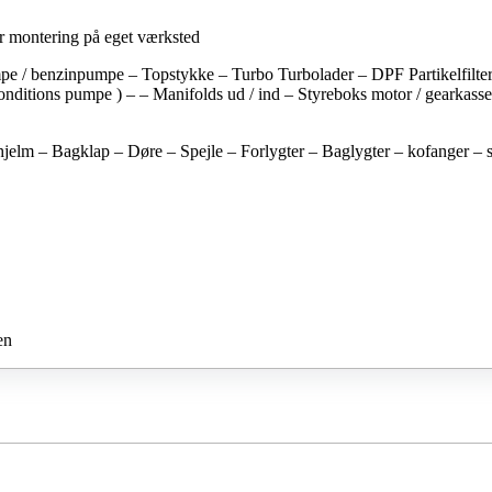
or montering på eget værksted
mpe / benzinpumpe – Topstykke – Turbo Turbolader – DPF Partikelfilter 
onditions pumpe ) – – Manifolds ud / ind – Styreboks motor / gearkass
hjelm – Bagklap – Døre – Spejle – Forlygter – Baglygter – kofanger – s
en