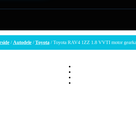
rside
/
Autodele
/
Toyota
/ Toyota RAV4 1ZZ 1.8 VVTI motor gearka