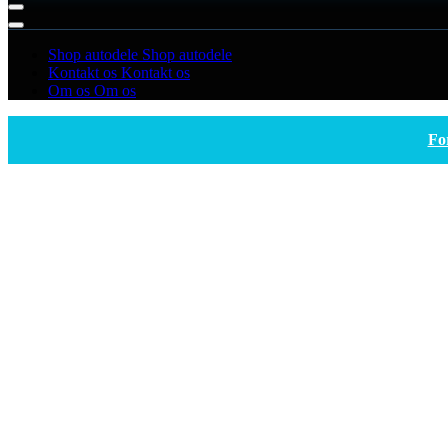
Shop autodele
Shop autodele
Kontakt os
Kontakt os
Om os
Om os
Fo