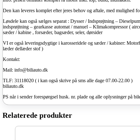
Den kan leveres komplet efter jeres behov og aftale, med mulighed f
Løsdele kan også sælges separat : Dysser / Indsprøjtning – Dieselpu
indsprøjtning – gearkasse automat / manuel – Klimakompressor ( airc
sæder / kabine , forsæder, bagsæder, seler, dørsider
VI er også leveringsdygtige i karosseridele og sæder / kabiner: Motor
læder dellæder stof )
Kontakt:
Mail: info@biliauto.dk
TLF: 31118020 ( i kan også skrive på sms alle dage 07.00-22.00 )
biliauto.dk
PS når i sender forespørgsel husk. nr. plade og alle oplysninger på bil
Relaterede produkter