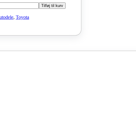
Tilføj til kurv
utodele
,
Toyota