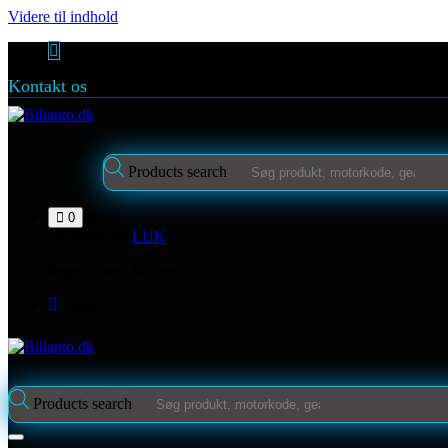
Videre til indhold
Kontakt os
Products search
Kurv
0
Indkøbskurv
LUK
Ingen varer i kurven.
Login
Products search