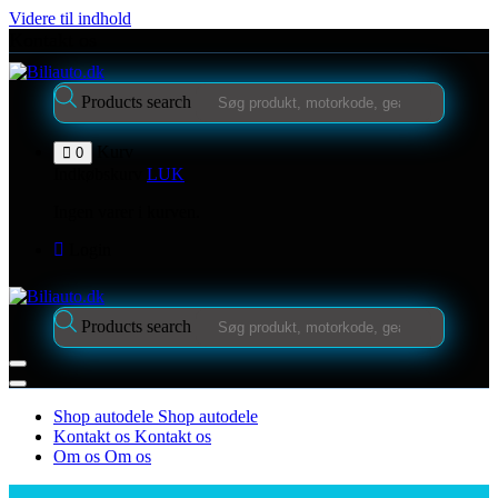
Videre til indhold
Kontakt os
Products search
Kurv
0
Indkøbskurv
LUK
Ingen varer i kurven.
Login
Products search
Shop autodele
Shop autodele
Kontakt os
Kontakt os
Om os
Om os