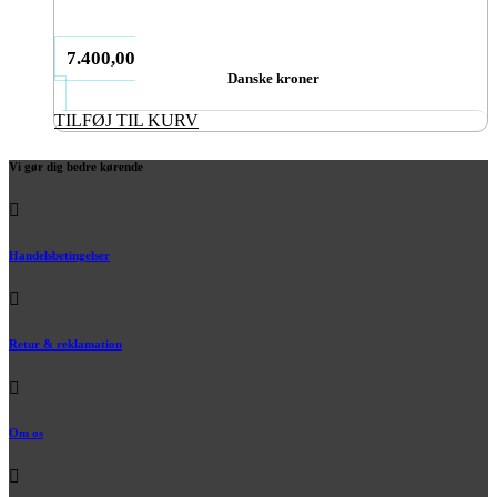
7.400,00
Danske kroner
TILFØJ TIL KURV
Vi gør dig bedre kørende
Handelsbetingelser
Retur & reklamation
Om os