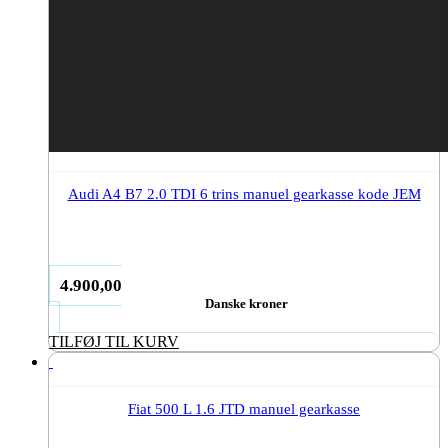
Audi A4 B7 2.0 TDI 6 trins manuel gearkasse kode JEM
4.900,00
Danske kroner
TILFØJ TIL KURV
Fiat 500 L 1.6 JTD manuel gearkasse