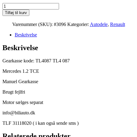
Renault
Megane
Tilføj til kurv
/
Scenic
Varenummer (SKU):
#3096
Kategorier:
Autodele
,
Renault
1.2
TCE
Beskrivelse
Manuel
Gearkasse
Beskrivelse
TL4087
antal
Gearkasse kode: TL4087 TL4 087
Mercedes 1.2 TCE
Manuel Gearkasse
Brugt fejlfri
Motor sælges separat
info@biliauto.dk
TLF 31118020 ( i kan også sende sms )
Relaterede produkter